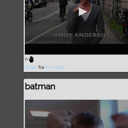
0
#figur
fra
#Andeby
batman