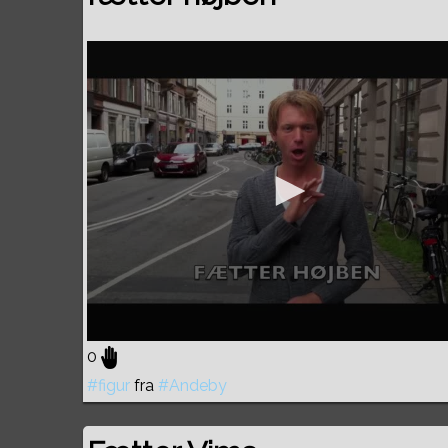
0
#figur
fra
#Andeby