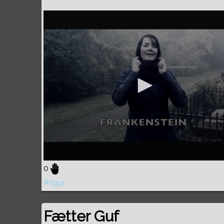
0
#figur
Fætter Guf