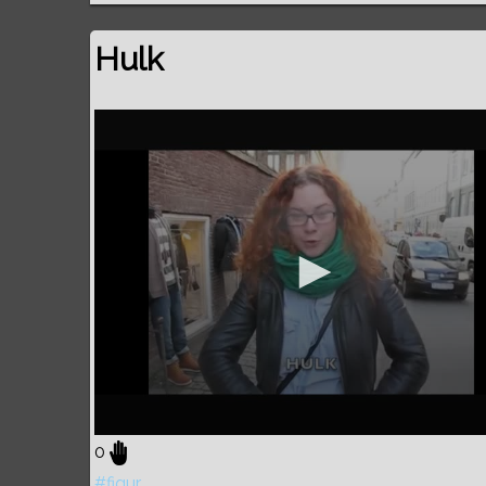
Hulk
0
#figur