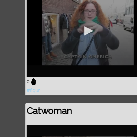
0
#figur
Catwoman