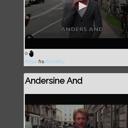
0
#figur
fra
#Andeby
Andersine And