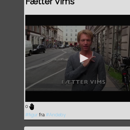
Fætter Vims
0
#figur
fra
#Andeby