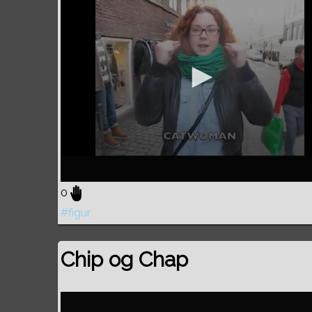
0
#figur
Chip og Chap