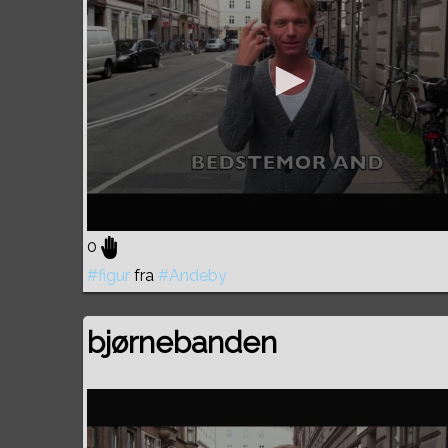
0
#figur
fra
#Andeby
bjørnebanden