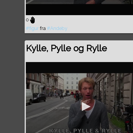
0
#figur
fra
#Andeby
Kylle, Pylle og Rylle