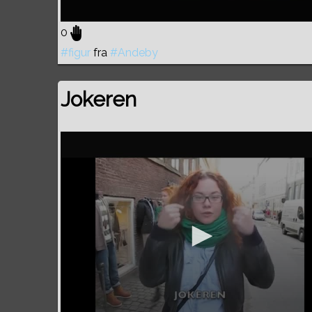
0
#figur
fra
#Andeby
Jokeren