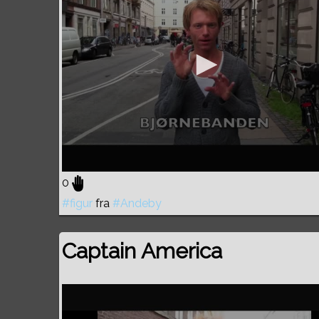
0
#figur
fra
#Andeby
Captain America