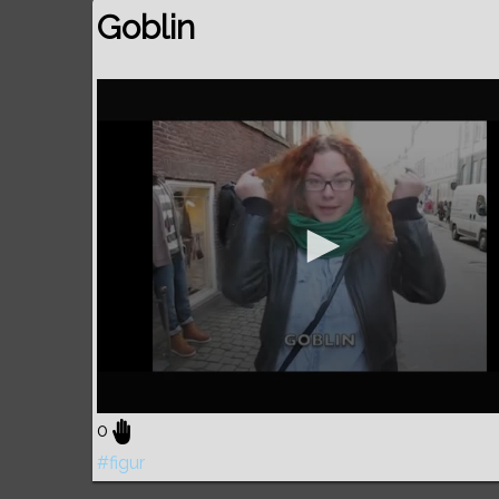
Goblin
0
#figur