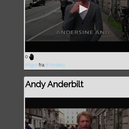
0
#figur
fra
#Andeby
Andy Anderbilt