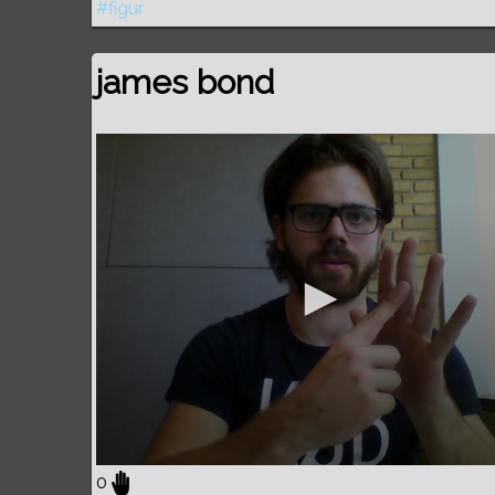
#figur
james bond
0