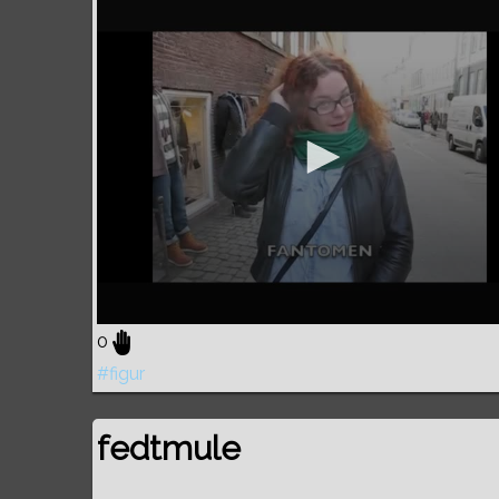
0
#figur
fedtmule