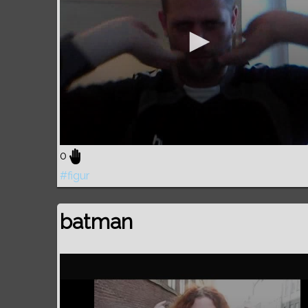
0
#figur
batman