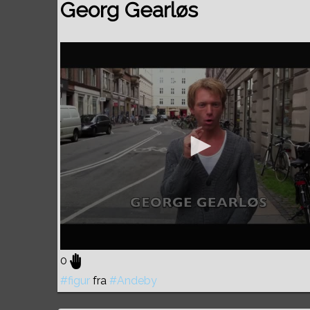
Georg Gearløs
0
#figur
fra
#Andeby