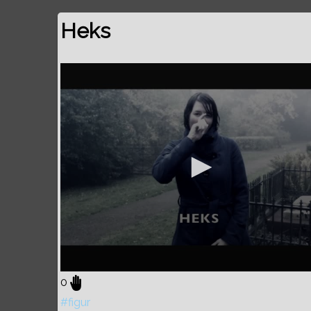
Heks
0
#figur