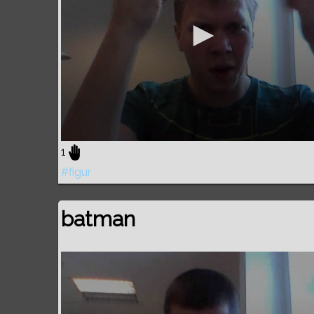
1
#figur
batman