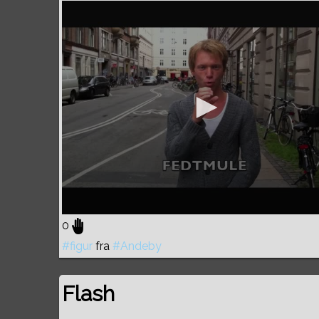
0
#figur
fra
#Andeby
Flash