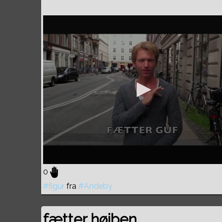
0
#figur
fra
#Andeby
fætter højben