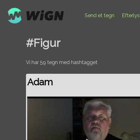
Send et tegn
Efterly
#Figur
Vi har 59 tegn med hashtagget
Adam