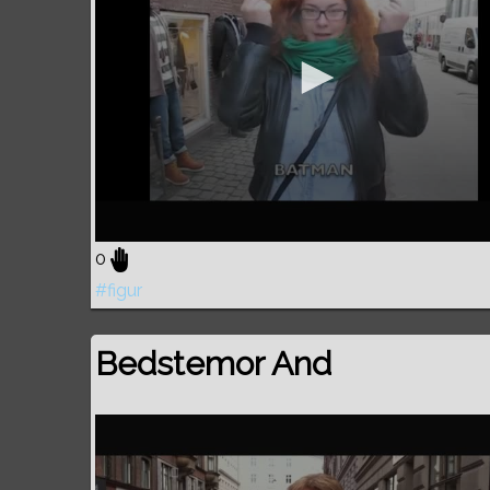
0
#figur
Bedstemor And