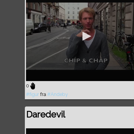
0
#figur
fra
#Andeby
Daredevil