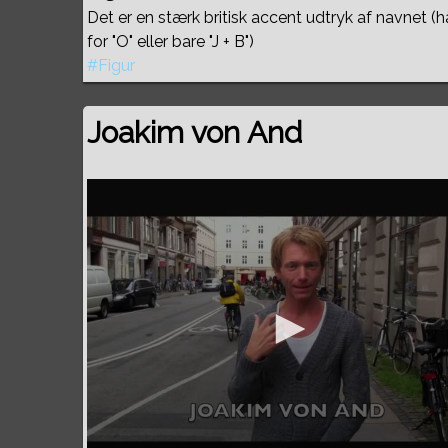
Det er en stærk britisk accent udtryk af navnet (
for "O" eller bare "J + B")
#Figur
Joakim von And