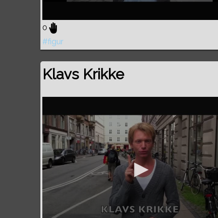
0
#figur
Klavs Krikke