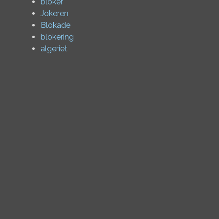
bloker
Jokeren
Blokade
blokering
algeriet