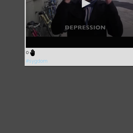
0
#sygdom