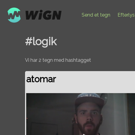
Send et tegn
Efterly
#logik
Vi har 2 tegn med hashtagget
atomar