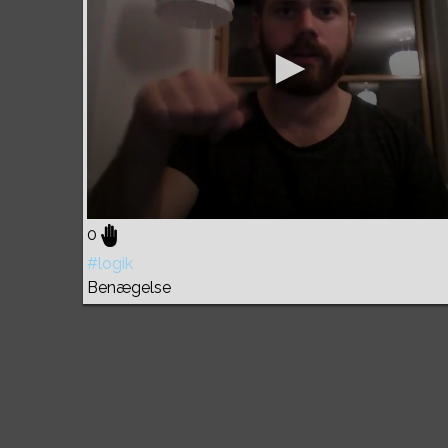
0
#logik
Benægelse