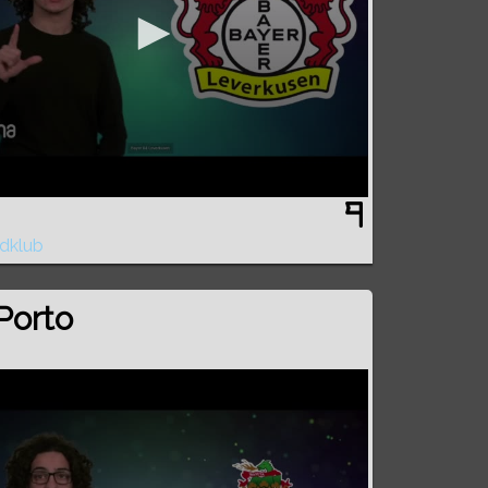
dklub
 Porto