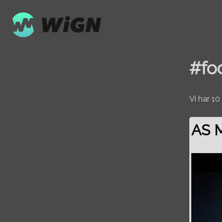
#fo
Vi har 1
AS 
Volume
0%