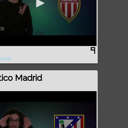
dklub
́tico Madrid