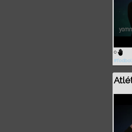
0
#fodbol
Atle
Volume
0%