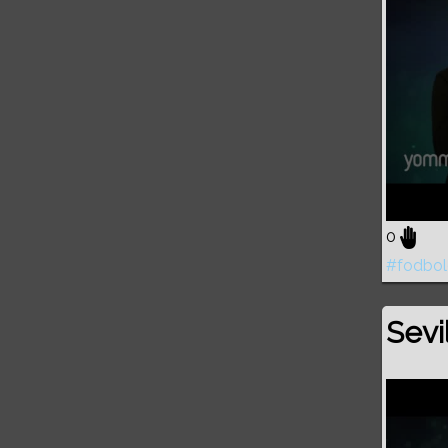
0
#fodbol
Sevi
Volume
0%