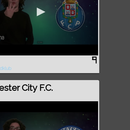
dklub
ester City F.C.