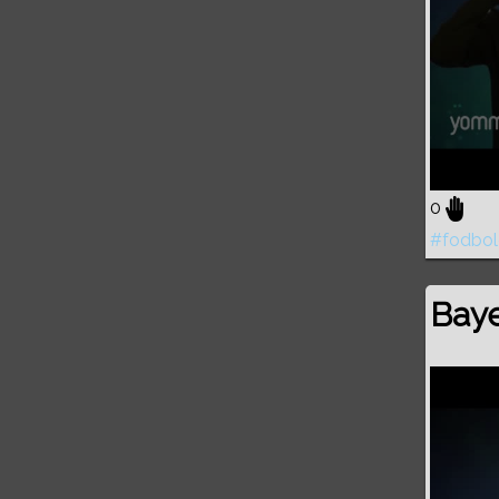
0
#fodbol
Baye
Volume
0%