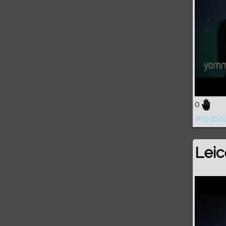
0
#fodbol
Leic
Volume
0%