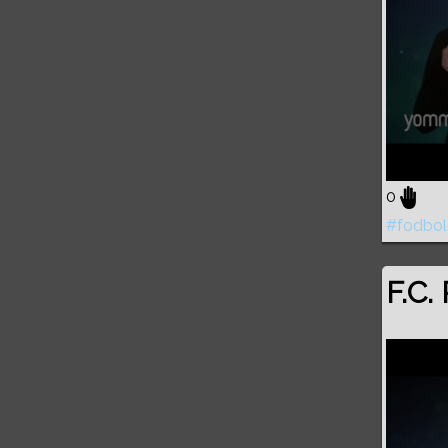
0
#fodbol
F.C.
Volume
0%