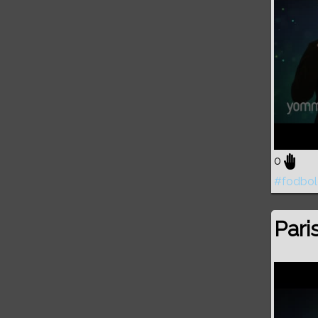
0
#fodbol
Pari
Volume
0%