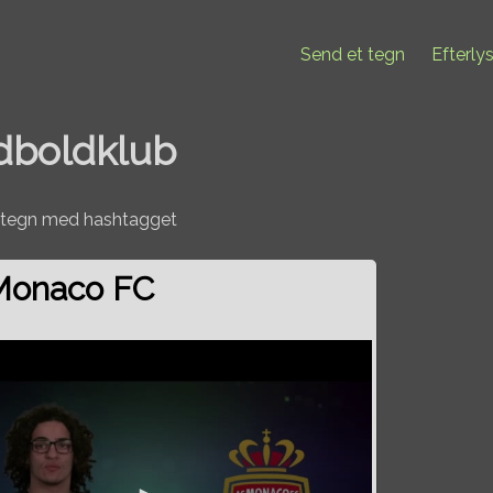
Send et tegn
Efterly
dboldklub
0 tegn med hashtagget
Monaco FC