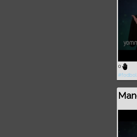
0
#fodbol
Manc
Volume
0%