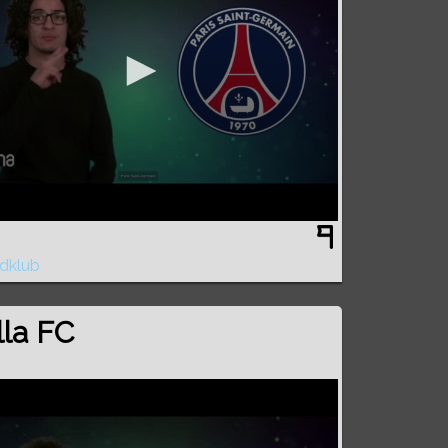
dklub
lla FC