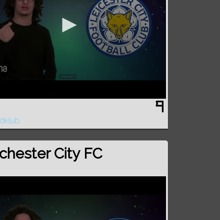
dklub
hester City FC