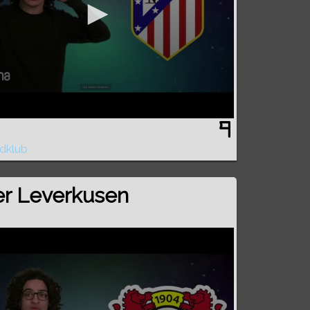
dklub
r Leverkusen