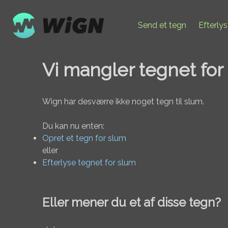
Send et tegn
Efterly
Vi mangler tegnet for
Wign har desværre ikke noget tegn til slum.
Du kan nu enten:
Opret et tegn for slum
eller
Efterlyse tegnet for slum
Eller mener du et af disse tegn?