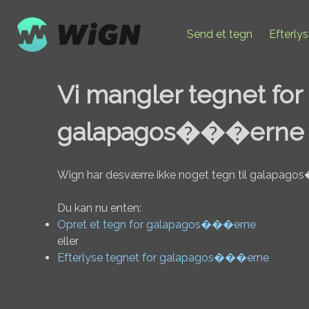
Send et tegn
Efterly
Vi mangler tegnet for
galapagos���erne
Wign har desværre ikke noget tegn til galapag
Du kan nu enten:
Opret et tegn for galapagos���erne
eller
Efterlyse tegnet for galapagos���erne