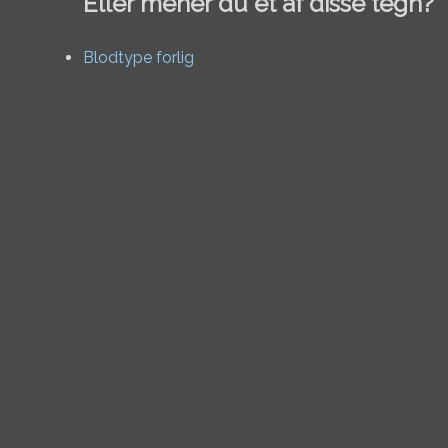
Eller mener du et af disse tegn?
Blodtype forlig