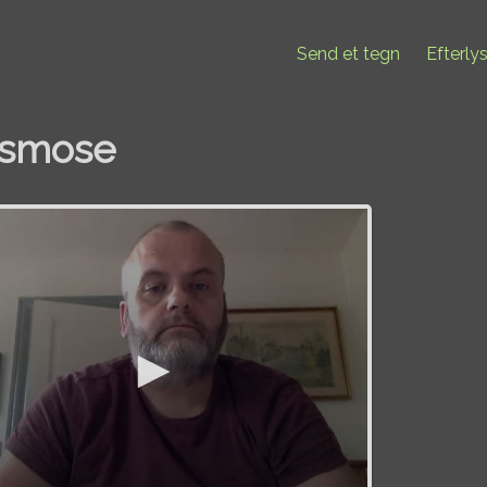
Send et tegn
Efterly
lsmose