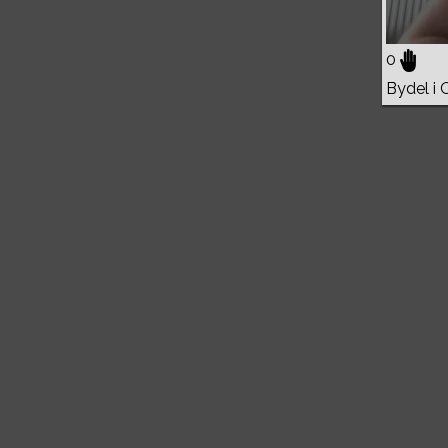
0
Bydel i