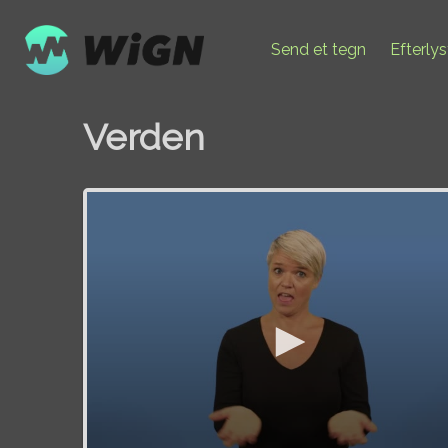
Send et tegn
Efterly
Verden