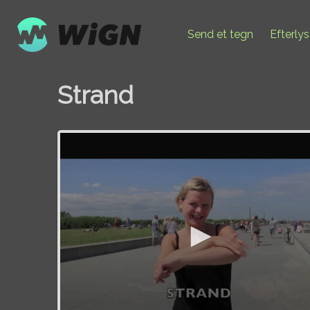
Send et tegn
Efterly
Strand