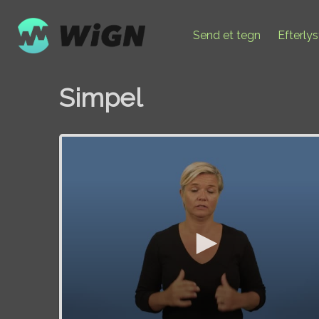
Send et tegn
Efterly
Simpel