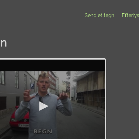
Send et tegn
Efterly
n