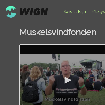
Send et tegn
Efterly
Muskelsvindfonden