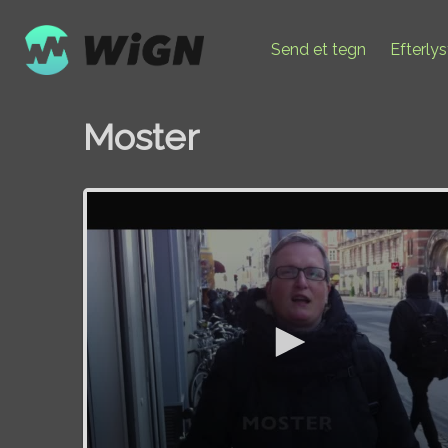
Send et tegn
Efterly
Moster