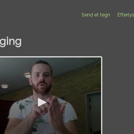
Send et tegn
Efterly
ging