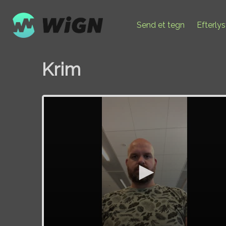
Send et tegn
Efterly
Krim