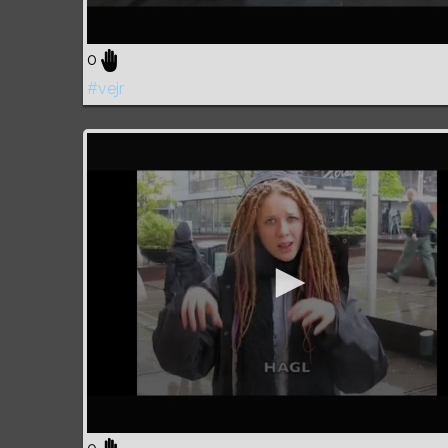
0
#vejr