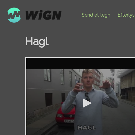
Send et tegn
Efterly
Hagl