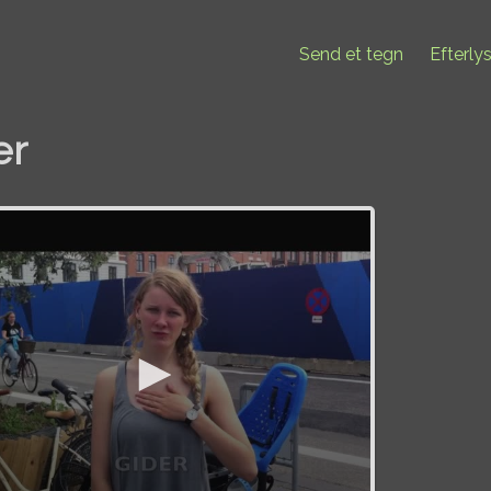
Send et tegn
Efterly
er