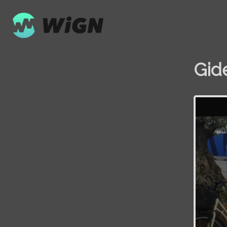
Gid
Volume
0%