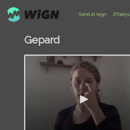
Send et tegn
Efterly
Gepard