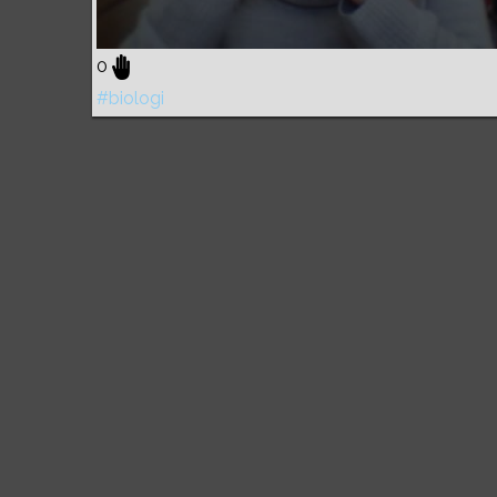
0
#biologi