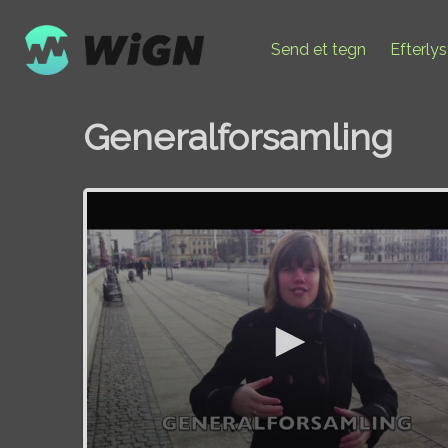
Send et tegn
Efterly
Generalforsamling