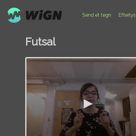
Send et tegn
Efterly
Futsal