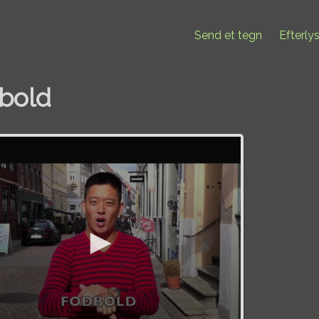
Send et tegn
Efterly
bold