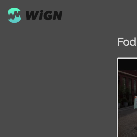
Fod
Volume
0%