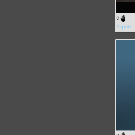
0
#sport
Volume
0%