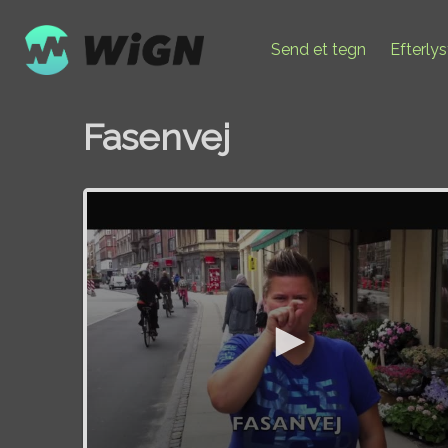
Send et tegn
Efterly
Fasenvej