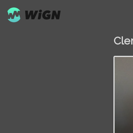
Cle
Volume
0%