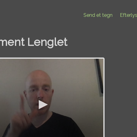
Send et tegn
Efterly
ment Lenglet