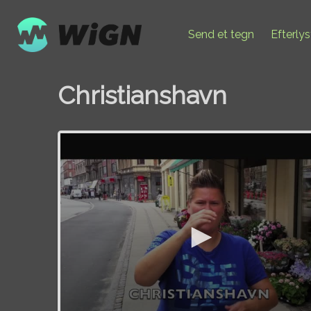
Send et tegn
Efterly
Christianshavn