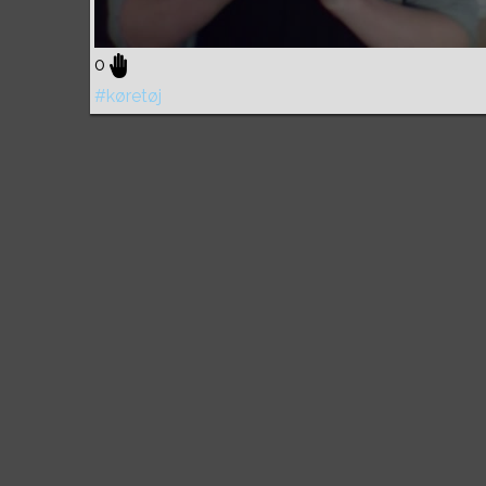
0
#køretøj