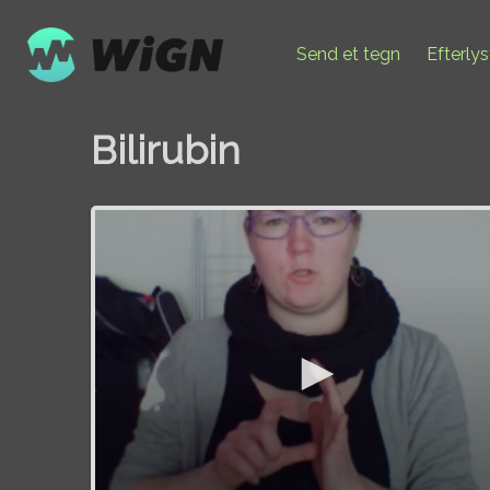
Send et tegn
Efterly
Bilirubin