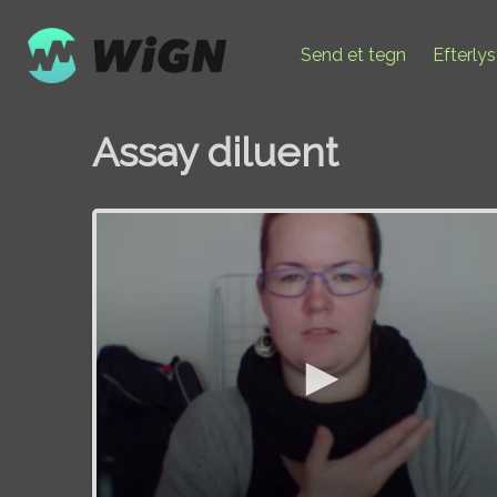
Send et tegn
Efterly
Assay diluent