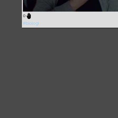
0
#biologi