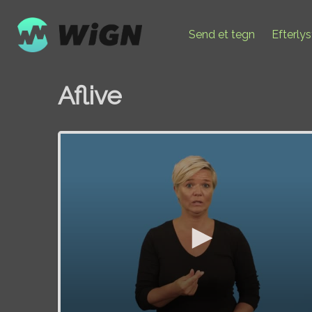
Send et tegn
Efterly
Aflive