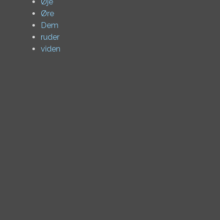
Øje
Øre
Dem
ruder
viden