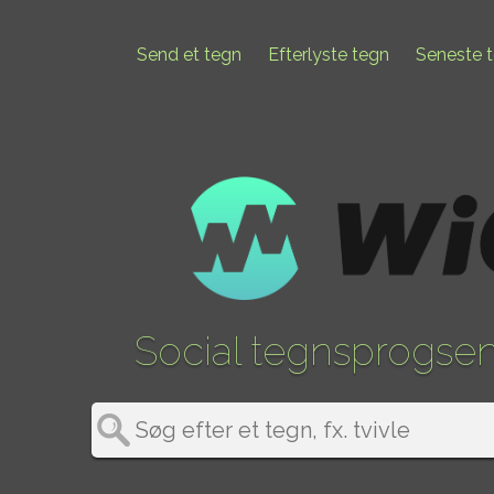
Send et tegn
Efterlyste tegn
Seneste 
Social tegnsprogse